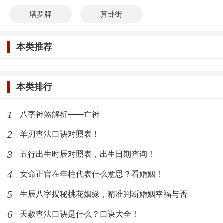
塔罗牌
算卦街
本类推荐
本类排行
1
八字神煞解析——亡神
2
羊刃查法口诀对照表！
3
五行出生时辰对照表，出生日期查询！
4
女命正官在年柱代表什么意思？看婚姻！
5
生辰八字揭秘桃花姻缘，精准判断婚姻幸福与否
6
天赦查法口诀是什么？口诀大全！