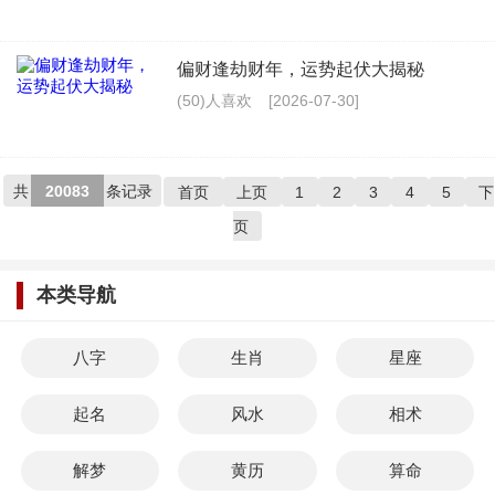
偏财逢劫财年，运势起伏大揭秘
(50)人喜欢
[2026-07-30]
共
20083
条记录
首页
上页
1
2
3
4
5
下
页
本类导航
八字
生肖
星座
起名
风水
相术
解梦
黄历
算命