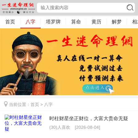
首页
八字
塔罗牌
算命
黄历
解梦
相
当前位置：
首页
>
八字
时柱财星坐正财位，大富大贵命无疑
(30)人喜欢
[2026-08-04]