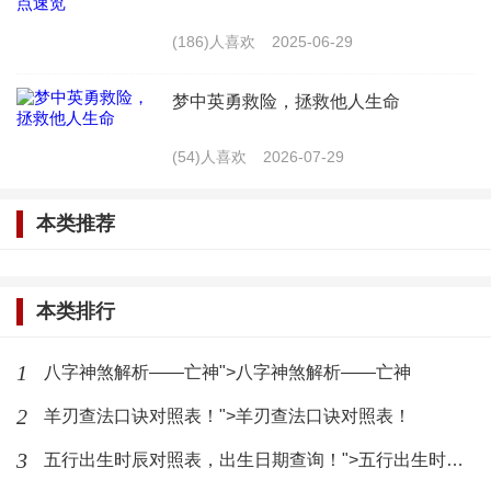
八字排盘十年大运：十年大运对照
(186)人喜欢
2025-06-29
表详解
(5324)人喜欢
2024-10-03
梦中英勇救险，拯救他人生命
解读八字偏强及其对财运的影响
(54)人喜欢
2026-07-29
(2700)人喜欢
2024-10-03
本类推荐
涧下水命与哪些命相配？生命线短
寿命就短？
本类排行
(2701)人喜欢
2024-10-03
1
最聪明的八字女性：聪明至极的女
八字神煞解析——亡神">八字神煞解析——亡神
命八字分析
2
羊刃查法口诀对照表！">羊刃查法口诀对照表！
(3121)人喜欢
2024-10-03
3
五行出生时辰对照表，出生日期查询！">五行出生时辰对照表，出生日期查询！