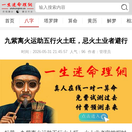
首页
八字
塔罗牌
算命
黄历
解梦
相
九紫离火运助五行火土旺，忌火土业者避行
时间：2026-05-31 21:45:57
人气：
96
作者：管理员