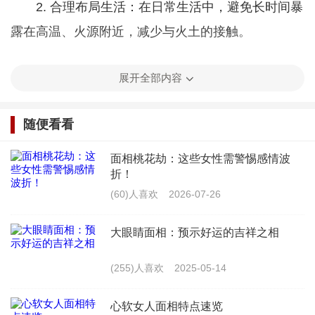
2. 合理布局生活：在日常生活中，避免长时间暴
露在高温、火源附近，减少与火土的接触。
3. 加强养生保健：忌火土者应注重养生，增强体
展开全部内容
质，以抵御火土旺相带来的负面影响。
随便看看
4. 关注行业动态：了解火土行业的发展趋势，适
时调整投资方向，避免盲目跟风。
面相桃花劫：这些女性需警惕感情波
折！
九紫离火运是一个充满机遇与挑战的时期。火土
(60)人喜欢
2026-07-26
行业从业者应把握机遇，积极发展；而忌火土者则需
大眼睛面相：预示好运的吉祥之相
谨慎避行，规避风险。只有这样，才能在五行旺相的
时期中，找到属于自己的位置，实现人生价值。
(255)人喜欢
2025-05-14
最新文章
心软女人面相特点速览