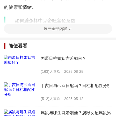
的健康和情绪。
如何避免柱中见帝旺宫位反凶
展开全部内容
为了避免柱中见帝旺宫位反凶，可以采取以下措
施：
随便看看
1. 平衡布局：在布局上，确保帝旺宫位与其他部
丙辰日柱婚姻吉凶如何？
分的气场协调，避免能量过盛。
(163)人喜欢
2025-08-25
2. 五行调和：根据五行相生的原则，选择与帝旺
丁亥日与己酉日配吗？日柱相配性分析
宫位相生的装饰和家具，以调和气场。
(512)人喜欢
2025-05-12
3. 调整光线和通风：确保帝旺宫位的光线和通风
适宜，避免过度的明亮或通风不良。
属鼠与哪生肖婚姻佳？属猴女配属鼠男