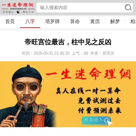
首页
八字
塔罗牌
算命
黄历
解梦
相
帝旺宫位最吉，柱中见之反凶
时间：2026-05-31 21:46:20
人气：
88
作者：管理员