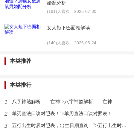
婚配分析
风水学是一门深奥的学问，帝旺宫位虽吉，但需
(191)人喜欢
2025-07-30
谨慎处理。通过合理的布局和调整，我们可以避免柱
女人短下巴面相解读
中见帝旺宫位反凶，从而创造一个和谐、吉利的居住
环境。
(140)人喜欢
2026-05-24
最新文章
本类推荐
八字排盘十年大运：十年大运对照
表详解
本类排行
(5325)人喜欢
2024-10-03
解读八字偏强及其对财运的影响
1
八字神煞解析——亡神">八字神煞解析——亡神
2
羊刃查法口诀对照表！">羊刃查法口诀对照表！
(2700)人喜欢
2024-10-03
3
五行出生时辰对照表，出生日期查询！">五行出生时辰对照表，出生日期查询！
涧下水命与哪些命相配？生命线短