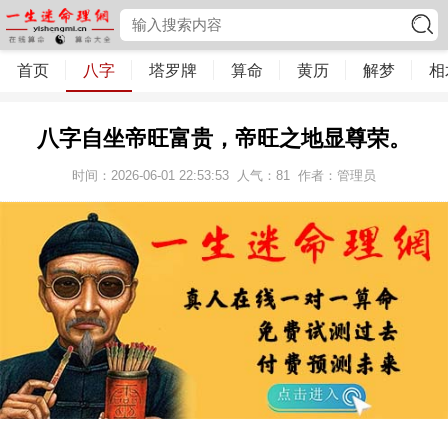
首页
八字
塔罗牌
算命
黄历
解梦
相
八字自坐帝旺富贵，帝旺之地显尊荣。
时间：2026-06-01 22:53:53
人气：
81
作者：管理员