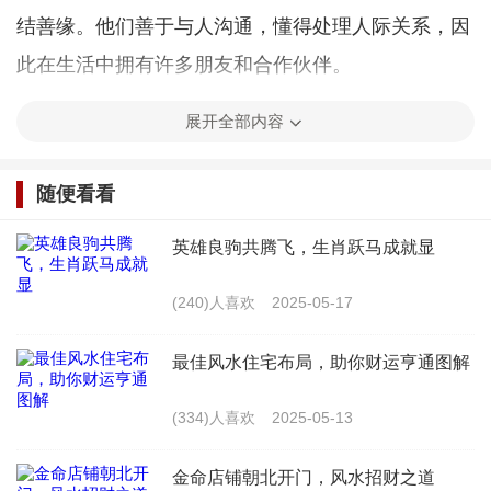
结善缘。他们善于与人沟通，懂得处理人际关系，因
此在生活中拥有许多朋友和合作伙伴。
4. 健康长寿：帝旺之地的人身体健康，寿命较
展开全部内容
长。他们注重养生，懂得调节身心，使身体保持最佳
随便看看
状态。
英雄良驹共腾飞，生肖跃马成就显
帝旺之地需谨慎
(240)人喜欢
2025-05-17
虽然帝旺之地预示着尊荣与富贵，但同时也需要
最佳风水住宅布局，助你财运亨通图解
谨慎对待。以下是一些建议：
(334)人喜欢
2025-05-13
1. 保持谦逊：帝旺之地的人容易骄傲自满，要时
金命店铺朝北开门，风水招财之道
刻保持谦逊，虚心学习，不断提升自己。