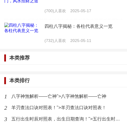
(700)人喜欢
2025-05-17
2. 低调行事：在取得一定成就后，要低调行事，
避免引起不必要的麻烦。
四柱八字揭秘：各柱代表意义一览
3. 注重道德修养：财富和地位只是人生的一部
(732)人喜欢
2025-05-11
分，更要注重道德修养，做一个有道德、有品质的
本类推荐
人。
八字自坐帝旺之地，预示着一个人在人生道路上
本类排行
将拥有尊荣与富贵。要真正实现这一目标，还需不断
努力，谨慎行事。
1
八字神煞解析——亡神">八字神煞解析——亡神
2
最新文章
羊刃查法口诀对照表！">羊刃查法口诀对照表！
3
五行出生时辰对照表，出生日期查询！">五行出生时辰对照表，出生日期查询！
八字排盘十年大运：十年大运对照
表详解