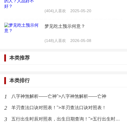
3. 求同存异：尊重不同的性格和观点，学会包
(404)人喜欢
2025-05-20
容，不要因为属相相冲而否定对方的优点。
梦见吃土预示何意？
4. 寻求专业建议：在面临重要决策时，可以咨询
(148)人喜欢
2026-05-08
命理师或相关专业人士，寻求更为科学的建议。
午时女最忌的三属相是猪、鼠、蛇，但这并不意
本类推荐
味着与这些属相的人交往就一定会出现问题。通过了
解命理相冲相克的知识，我们可以更好地调整自己的
本类排行
心态和行为，减少不必要的矛盾和冲突，从而在生活
1
八字神煞解析——亡神">八字神煞解析——亡神
中更加和谐相处。
2
羊刃查法口诀对照表！">羊刃查法口诀对照表！
最新文章
3
五行出生时辰对照表，出生日期查询！">五行出生时辰对照表，出生日期查询！
八字排盘十年大运：十年大运对照