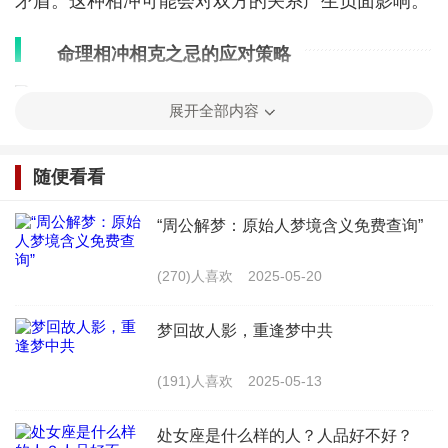
矛盾。这种相冲可能会对双方的关系产生负面影响。
命理相冲相克之忌的应对策略
展开全部内容
了解命理相冲相克的知识后，我们可以采取以下
策略来避免或减轻负面影响：
随便看看
“周公解梦：原始人梦境含义免费查询”
1. 避免直接冲突：在日常生活中，午时女应尽量
避免与属猪、鼠、蛇的人发生正面冲突，特别是在涉
(270)人喜欢
2025-05-20
及重要决策和关系时。
梦回故人影，重逢梦中共
2. 增进沟通：与属猪、鼠、蛇的人交往时，要注
(191)人喜欢
2025-05-13
重沟通，了解彼此的观念和需求，寻找共同点，减少
误解。
处女座是什么样的人？人品好不好？