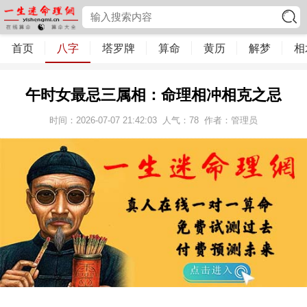
首页
八字
塔罗牌
算命
黄历
解梦
相
午时女最忌三属相：命理相冲相克之忌
时间：2026-07-07 21:42:03
人气：
78
作者：管理员