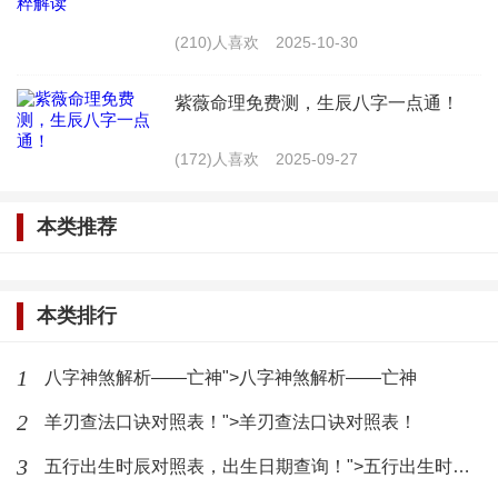
影响一个人的健康。而八字纳音可以通过调节五行，
(210)人喜欢
2025-10-30
帮助八字四柱达到平衡，从而对健康产生积极影响。
紫薇命理免费测，生辰八字一点通！
4. 影响财运：八字四柱中的五行与财运密切相
(172)人喜欢
2025-09-27
关，而八字纳音可以通过调节五行，影响一个人的财
运。例如，一个人木旺，纳音中火旺，可能会使其财
本类推荐
运更旺。
四、八字四柱与八字纳音的影响
本类排行
1. 性格影响：八字四柱与八字纳音共同影响着一
1
八字神煞解析——亡神">八字神煞解析——亡神
个人的性格。例如，一个人水旺，纳音中金旺，可能
2
羊刃查法口诀对照表！">羊刃查法口诀对照表！
会使其性格变得刚毅、果断。
3
五行出生时辰对照表，出生日期查询！">五行出生时辰对照表，出生日期查询！