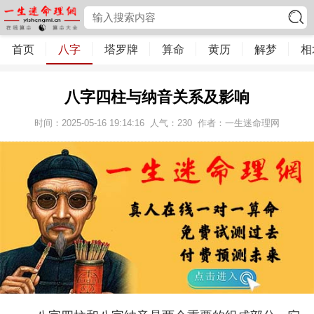
首页
八字
塔罗牌
算命
黄历
解梦
相
八字四柱与纳音关系及影响
时间：2025-05-16 19:14:16
人气：
230
作者：一生迷命理网