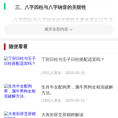
三、八字四柱与八字纳音的关联性
八字四柱与八字纳音的关联性主要体现在以下几
个方面：
展开全部内容
1. 五行相生相克：八字四柱中的天干地支与五行
随便看看
相配，而八字纳音也是基于五行而形成的。八字四柱
丁卯日柱与壬子日柱搭配适宜吗？
与八字纳音在五行上存在着相生相克的关系。
(351)人喜欢
2025-05-15
2. 影响性格：八字四柱反映了人的性格特点，而
八字纳音则通过五行的作用，进一步影响和调整这些
生肖牛女配狗男，属牛男狗女相克破解
方法。
性格特点。例如，一个人金旺，纳音中水旺，可能会
(180)人喜欢
2025-05-12
使其性格更加冷静、理性。
大有卦辞爻辞精粹解读
3. 影响健康：八字四柱中的五行平衡与否，直接