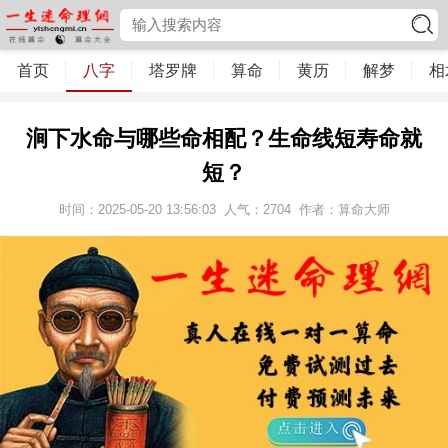
首页
八字
塔罗牌
算命
黄历
解梦
相
涧下水命与哪些命相配？生命线短寿命就
短？
时间：2025-05-20 13:56:03
人气：
2704
作者：算命大师