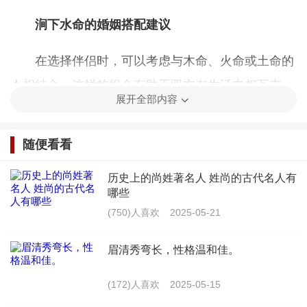
涧下水命的婚姻搭配建议
在选择伴侣时，可以考虑与木命、火命或土命的
人相结合，这样的组合有助于双方在生活中相互支
展开全部内容
持、相互理解，共同度过美好时光，当然，婚姻的幸
福与否还取决于双方的性格、价值观等多方面因素，
随便看看
因此在选择伴侣时还需综合考虑。
历史上的尚姓著名人 姓尚的古代名人有
生命线短寿命就短？
哪些
(750)人喜欢
2025-05-21
生命线是手掌上最主要的一条线路，通常从拇指
眉清秀弯长，性格温和佳。
下方开始，沿着手腕方向延伸，生命线的长短、深
浅、宽窄等都与人的健康和寿命有关，生命线长且深
(172)人喜欢
2025-05-15
的人身体健康，抵抗力强；生命线短且浅的人身体状