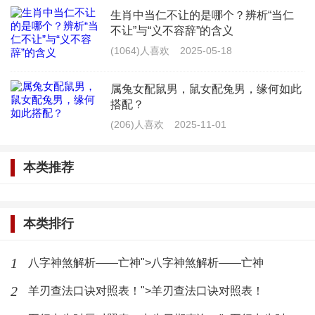
生肖中当仁不让的是哪个？辨析“当仁
况相对较差，容易生病，这并不意味着生命线短的人
不让”与“义不容辞”的含义
寿命一定短。
(1064)人喜欢
2025-05-18
属兔女配鼠男，鼠女配兔男，缘何如此
搭配？
生命线短与寿命的关系
(206)人喜欢
2025-11-01
它并不是决定寿命的唯一因素，一个人的寿命受
本类推荐
到遗传、环境、生活习惯等多种因素的影响，即使生
命线短，只要保持良好的生活习惯，积极锻炼身体，
本类排行
仍然可以拥有长寿的人生，相反，如果生命线长但生
活习惯不良，也可能导致寿命缩短。
1
八字神煞解析——亡神">八字神煞解析——亡神
2
羊刃查法口诀对照表！">羊刃查法口诀对照表！
如何改善生命线短带来的影响