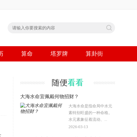
历
算命
塔罗牌
算卦街
随便
看看
大海水命宜佩戴何物招财？
大海水命是指命局中水元
素特别旺盛的一种命格。
水元素象征着流动、...
2026-03-13
，