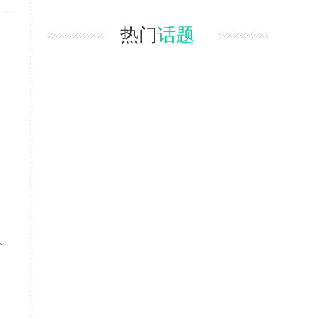
热门
话题
人