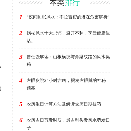
本类
排行
1
“夜间睡眠风水：不拉窗帘的潜在危害解析”
。
2
拐杖风水十大忌讳，避开不利，享受健康生
活。
3
曾仕强解读：山根横纹与鼻梁纹路的风水奥
秘
风
4
左眼皮跳24小时吉凶，揭秘左眼跳的神秘
健
预兆
5
农历生日计算方法及解读农历日期技巧
6
农历吉日剪发时辰，最吉利头发风水剪发日
子