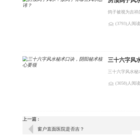
房顶鸽子风
鸽子被视为吉祥
(3793)人阅
三十六字风
三十六字风水秘
(3058)人阅
上一篇 :
窗户直面医院是否吉？