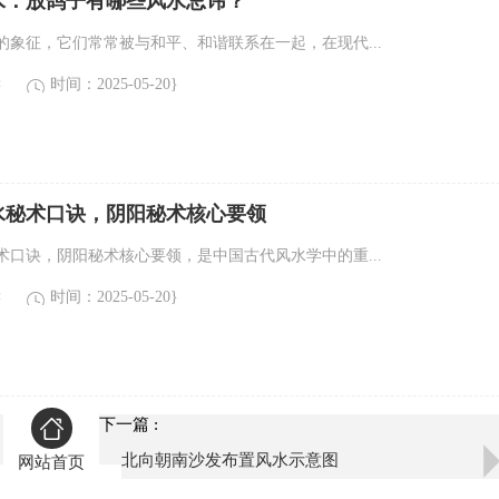
水：放鸽子有哪些风水忌讳？
的象征，它们常常被与和平、和谐联系在一起，在现代...
读
时间：2025-05-20}
水秘术口诀，阴阳秘术核心要领
术口诀，阴阳秘术核心要领，是中国古代风水学中的重...
读
时间：2025-05-20}
下一篇 :
北向朝南沙发布置风水示意图
网站首页