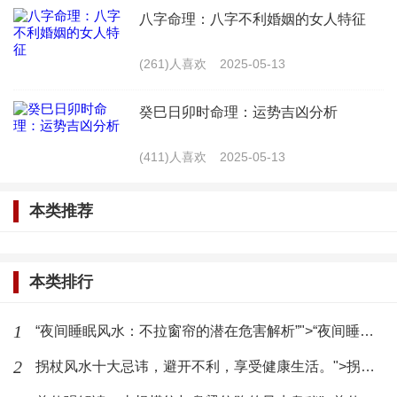
八字命理：八字不利婚姻的女人特征
四、改善宿舍隔壁厕所风水的建议
(261)人喜欢
2025-05-13
为了改善宿舍隔壁厕所的风水，可以采取以下措
施：
癸巳日卯时命理：运势吉凶分析
调整厕所位置：如果条件允许，可以尝试调整厕
(411)人喜欢
2025-05-13
所的位置，避免与宿舍相邻。
本类推荐
改变厕所门朝向：调整厕所门的朝向，避免直接
朝向宿舍门或床铺。
本类排行
选择合适的装修风格和颜色：选择简洁、淡雅的
1
“夜间睡眠风水：不拉窗帘的潜在危害解析”">“夜间睡眠风水：不拉窗帘的潜在危害解析”
装修风格和颜色，有助于改善厕所的风水。
2
拐杖风水十大忌讳，避开不利，享受健康生活。">拐杖风水十大忌讳，避开不利，享受健康生活。
使用风水物品：在厕所内放置一些风水物品，如