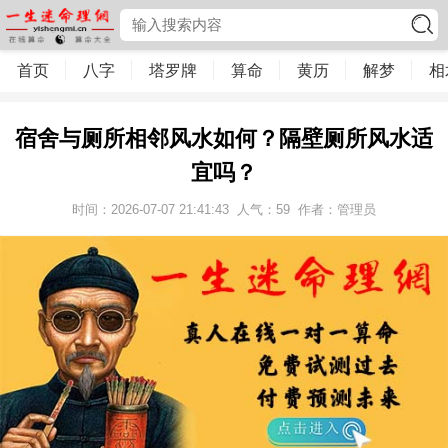
首页
八字
塔罗牌
算命
黄历
解梦
相
宿舍与厕所相邻风水如何？隔壁厕所风水适
宜吗？
时间：2026-07-07 21:41:43
人气：
59
作者：管理员