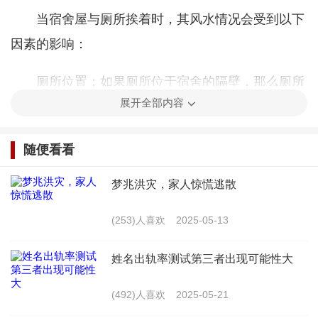
当宿舍屋与厕所挨着时，其风水情况会受到以下
因素的影响：
厕所位置：如果厕所位于宿舍的隔壁，那么厕所
展开全部内容
的位置对宿舍的风水影响较大。例如，厕所位于宿舍
的南方或东方，可能会对居住者的财运和健康产生不
随便看看
利影响。
梦兆洪灾，家人惊慌逃散
厕所门朝向：厕所门不宜朝向宿舍门或床铺，否
则容易导致居住者运势不稳定。
(253)人喜欢
2025-05-13
厕所装修：厕所的装修风格和颜色也会对风水产
姓名出轨率测试第三者出现可能性大
生影响。例如，厕所装修过于华丽或颜色过于鲜艳，
(492)人喜欢
2025-05-21
可能会对居住者的运势产生负面影响。