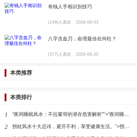
在属牛的人中，睡在东边还是西边更合适呢？这
有钱人手相识别技巧
需要结合具体的实际情况来分析。
(149)人喜欢
2026-06-03
睡在东边：如果家中的东方是属牛人的桃花方
八字含血刃，命理最佳在何柱？
位，那么在东边睡觉可以增加桃花运势，有助于提升
感情运势。东方也代表着生机和活力，有助于属牛的
(377)人喜欢
2025-05-20
人保持良好的精神状态。
本类推荐
睡在西边：如果家中的西方是属牛人的桃花方
位，那么在西方睡觉同样可以增加桃花运势，有助于
本类排行
提升感情运势。西方也代表着收获和稳定，有助于属
牛的人保持稳定的财运。
1
“夜间睡眠风水：不拉窗帘的潜在危害解析”">“夜间睡眠风水：不拉窗帘的潜在危害解析”
2
拐杖风水十大忌讳，避开不利，享受健康生活。">拐杖风水十大忌讳，避开不利，享受健康生活。
风水布局的其他注意事项