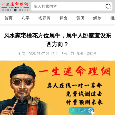
首页
八字
塔罗牌
算命
黄历
解梦
相
风水家宅桃花方位属牛，属牛人卧室宜设东
西方向？
时间：2026-07-07 21:42:11
人气：
71
作者：管理员