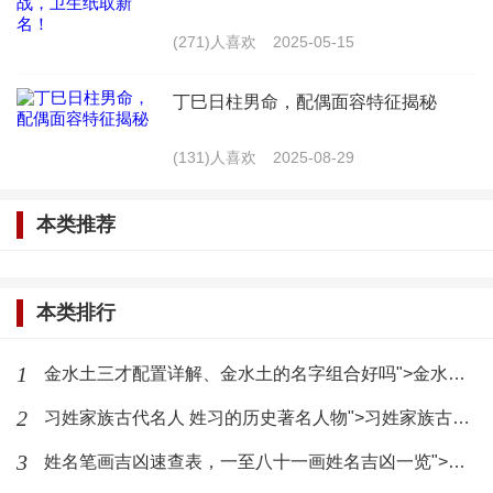
解析：紫萱，寓意着高贵、纯洁，与吴姓搭配，
(271)人喜欢
2025-05-15
显得高贵典雅。“紫”字取自“紫色”，意为高贵；“萱”字
取自“萱草”，意为纯洁。
丁巳日柱男命，配偶面容特征揭秘
(131)人喜欢
2025-08-29
4. 吴雅静
解析：雅静，寓意着文雅、安静，与吴姓搭配，
本类推荐
显得温婉贤淑。“雅”字取自“典雅”，意为文雅；“静”字
取自“安静”，意为安静。
本类排行
5. 吴婉君
1
金水土三才配置详解、金水土的名字组合好吗">金水土三才配置详解、金水土的名字组合好吗
解析：婉君，寓意着温柔、贤淑，与吴姓搭配，
2
习姓家族古代名人 姓习的历史著名人物">习姓家族古代名人 姓习的历史著名人物
显得端庄大方。“婉”字取自“婉约”，意为温柔；“君”字
3
姓名笔画吉凶速查表，一至八十一画姓名吉凶一览">姓名笔画吉凶速查表，一至八十一画姓名吉凶一览
取自“君子”，意为贤淑。