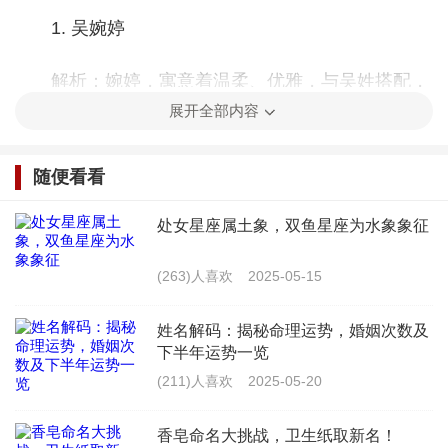
1. 吴婉婷
解析：婉婷，寓意着温柔、优雅，与吴姓搭配，
展开全部内容
显得文静、端庄。“婉”字取自“婉约”，意为温
柔；“婷”字取自“婷婷玉立”，意为美好、高洁。
随便看看
2. 吴思涵
处女星座属土象，双鱼星座为水象象征
解析：思涵，寓意着聪明、有内涵，与吴姓搭
(263)人喜欢
2025-05-15
配，显得聪明伶俐。“思”字取自“思考”，意为聪
明；“涵”字取自“涵养”，意为内涵丰富。
姓名解码：揭秘命理运势，婚姻次数及
下半年运势一览
(211)人喜欢
2025-05-20
3. 吴紫萱
香皂命名大挑战，卫生纸取新名！