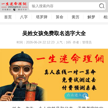
首页
八字
塔罗牌
算命
黄历
解梦
相
吴姓女孩免费取名选字大全
时间：2026-06-24 22:12:23
人气：
165
作者：管理员