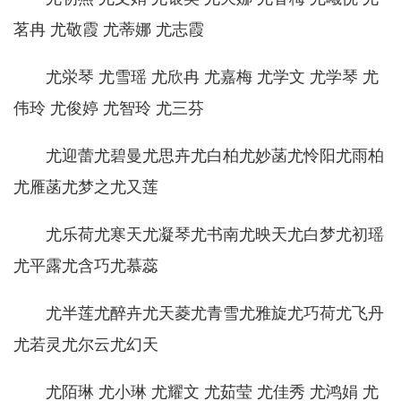
茗冉 尤敬霞 尤蒂娜 尤志霞
尤泶琴 尤雪瑶 尤欣冉 尤嘉梅 尤学文 尤学琴 尤
伟玲 尤俊婷 尤智玲 尤三芬
尤迎蕾尤碧曼尤思卉尤白柏尤妙菡尤怜阳尤雨柏
尤雁菡尤梦之尤又莲
尤乐荷尤寒天尤凝琴尤书南尤映天尤白梦尤初瑶
尤平露尤含巧尤慕蕊
尤半莲尤醉卉尤天菱尤青雪尤雅旋尤巧荷尤飞丹
尤若灵尤尔云尤幻天
尤陌琳 尤小琳 尤耀文 尤茹莹 尤佳秀 尤鸿娟 尤