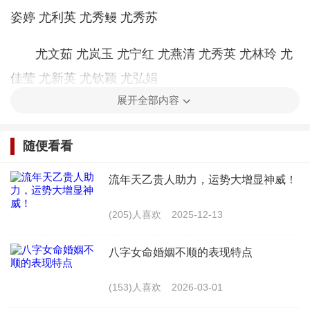
姿婷 尤利英 尤秀鳗 尤秀苏
尤文茹 尤岚玉 尤宁红 尤燕清 尤秀英 尤林玲 尤
佳莹 尤新英 尤钦颖 尤弘娟
展开全部内容
尤艺玲 尤艺丽 尤欣怡 尤凌娜 尤彩玲 尤国芳 尤
富红 尤娅黛 尤娅伊 尤妍懿
随便看看
测试名字事业成功吗?
流年天乙贵人助力，运势大增显神威！
姓名测试宝宝未来财富
(205)人喜欢
2025-12-13
生辰八字给孩子取名
八字女命婚姻不顺的表现特点
尤姓宝宝起名大全
(153)人喜欢
2026-03-01