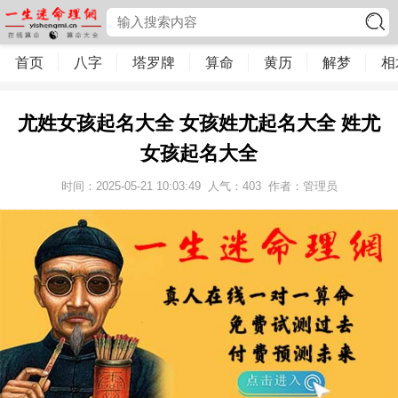
首页
八字
塔罗牌
算命
黄历
解梦
相
尤姓女孩起名大全 女孩姓尤起名大全 姓尤
女孩起名大全
时间：2025-05-21 10:03:49
人气：
403
作者：管理员