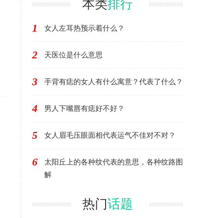
本类
排行
1
女人左耳热预示着什么？
2
天医位是什么意思
3
手背有痣的女人有什么寓意？代表了什么？
4
男人下嘴唇有痣好不好？
5
女人眉毛压眼面相代表运气不佳对不对？
6
太阳丘上的各种纹代表的意思，各种纹路图
解
热门
话题