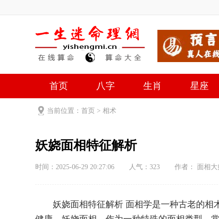
首页
八字
生肖
星座
当前位置：
首页
>
相术
妖娆面相特征解析
时间：2025-06-29 20:27:06
人气：
323
作者： 面相大
妖娆面相特征解析 面相学是一种古老的相