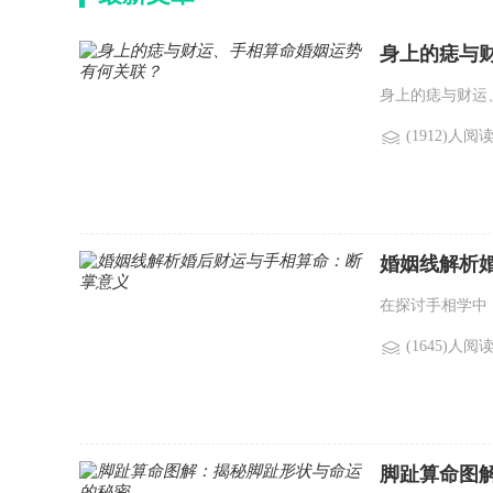
身上的痣与
身上的痣与财运
(1912)人阅
婚姻线解析
在探讨手相学中
(1645)人阅
脚趾算命图