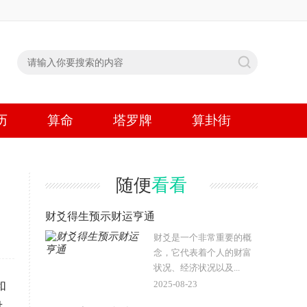
历
算命
塔罗牌
算卦街
随便
看看
财爻得生预示财运亨通
财爻是一个非常重要的概
念，它代表着个人的财富
状况、经济状况以及...
2025-08-23
和