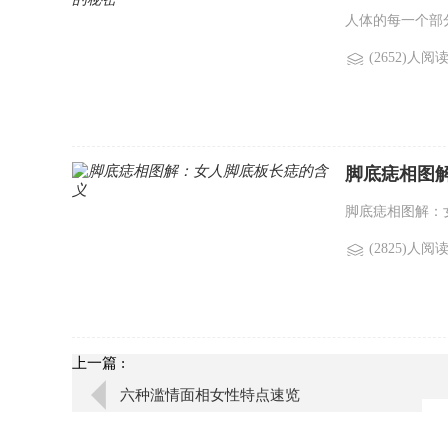
人体的每一个部
(2652)人阅
脚底痣相图
脚底痣相图解：
(2825)人阅
上一篇 :
六种滥情面相女性特点速览