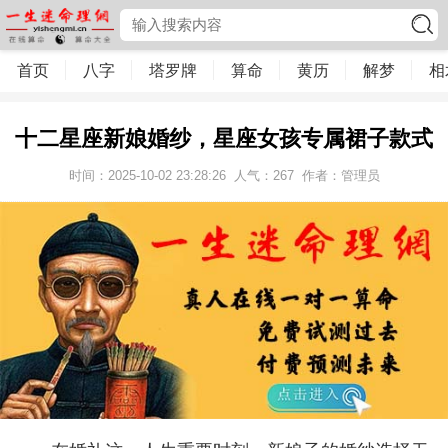
首页
八字
塔罗牌
算命
黄历
解梦
相
十二星座新娘婚纱，星座女孩专属裙子款式
时间：2025-10-02 23:28:26
人气：
267
作者：管理员