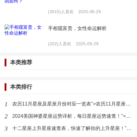
天秤座新娘子优雅、平衡，注重和谐。一款简约
(3515)人喜欢
2025-06-29
大方的款式，如纯白色婚纱或是带有精致花边的款
手相窥富贵，女性命运解析
式，能够体现天秤座的气质，同时也营造出婚礼的浪
漫氛围。
(202)人喜欢
2025-09-29
天蝎座（10月24日-11月22日）
本类推荐
天蝎座新娘子神秘、热情，有着强烈的个性。一
款带有神秘感的婚纱，如黑色婚纱或是带有金色装饰
本类排行
的款式，能够满足天蝎座的神秘气质，同时也展现出
1
农历11月星座及星座月份对应一览表">农历11月星座及星座月份对应一览表
她们的独特魅力。
2
2024美国神婆星座运势详析，每日星座运势速查！">2024美国神婆星座运势详析，每日星座运势速查！
射手座（11月23日-12月21日）
3
十二星座上升星座速查表，快速了解你的上升星座！">十二星座上升星座速查表，快速了解你的上升星座！
射手座新娘子开朗、自由，喜欢冒险。一款简约