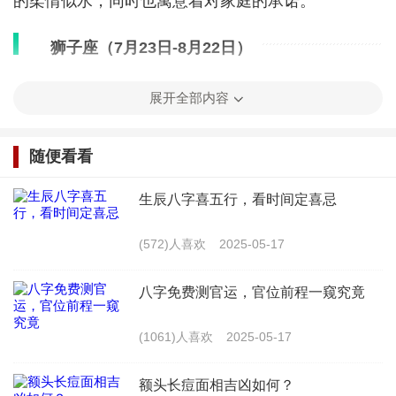
的柔情似水，同时也寓意着对家庭的承诺。
狮子座（7月23日-8月22日）
狮子座新娘子自信、霸气，喜欢成为焦点。一款
展开全部内容
大气的拖尾婚纱或是带有亮片装饰的款式，能够满足
狮子座的领导力，同时也让她们在婚礼上成为最耀眼
随便看看
的新娘。
生辰八字喜五行，看时间定喜忌
处女座（8月23日-9月22日）
(572)人喜欢
2025-05-17
处女座新娘子追求完美，注重细节。一款精致的
八字免费测官运，官位前程一窥究竟
手工缝制婚纱或是带有复杂刺绣的款式，能够满足处
女座对完美的追求，同时也展现出她们的品味。
(1061)人喜欢
2025-05-17
天秤座（9月23日-10月23日）
额头长痘面相吉凶如何？