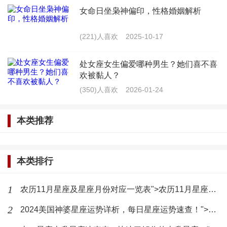
女命日坐枭神偏印，性格婚姻解析
水瓶座面对的两大克星星座
(221)人喜欢
2025-10-17
在星座学中，每个星座都有其对应的克星星座，
这些星座在与水瓶座互动时可能会产生冲突。以下是
处女座女生偏爱哪种男生？她们喜不喜
欢被黏人？
水瓶座面对的两大克星星座：
(350)人喜欢
2026-01-24
1. 巨蟹座
本类推荐
巨蟹座是水象星座，与水瓶座的风象特性相冲
突。巨蟹座注重情感和家庭的温暖，而水瓶座则追求
本类排行
自由和独立。当这两者相遇时，可能会因为观念和价
值观的差异而产生矛盾。巨蟹座可能会觉得水瓶座太
1
农历11月星座及星座月份对应一览表">农历11月星座及星座月份对应一览表
过冷漠和疏离，而水瓶座则可能觉得巨蟹座过于依赖
2
2024美国神婆星座运势详析，每日星座运势速查！">2024美国神婆星座运势详析，每日星座运势速查！
和束缚。