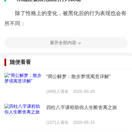
除了性格上的变化，被黑化后的行为表现也会有
所不同：
言语攻击：黑化后的水瓶座可能会用尖锐的言语
展开全部内容
攻击他人，以此来表达自己的不满和愤怒。
随便看看
拒绝合作：他们可能会拒绝与他人合作，甚至在
团队中制造矛盾，破坏团队和谐。
“周公解梦：散步梦境寓意详解”
逃避责任：黑化后的水瓶座可能会逃避责任，将
(499)人喜欢
2025-05-20
错误推卸给他人，甚至故意隐瞒真相。
四柱八字课程助你人生断舍离之旅
追求刺激：他们可能会寻求刺激，参与一些危险
(157)人喜欢
2025-05-15
的活动，以此来证明自己的存在感。