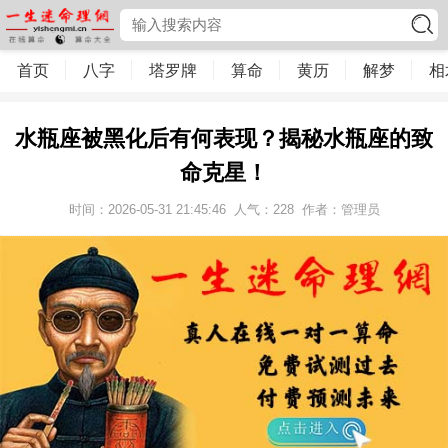
首页
八字
塔罗牌
算命
黄历
解梦
相
水瓶座被黑化后有何表现？揭秘水瓶座的致
命克星！
时间：2026-05-31 21:45:46
人气：
228
作者：管理员