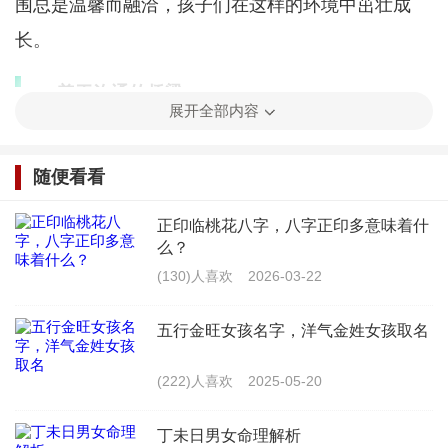
围总是温馨而融洽，孩子们在这样的环境中茁壮成
长。
善于沟通的桥梁
展开全部内容
母水瓶在家庭中扮演着沟通的桥梁角色。她们
随便看看
善于倾听，能够站在孩子的角度去理解他们的需
求。在家庭成员之间出现分歧时，母水瓶总是能够
正印临桃花八字，八字正印多意味着什
么？
冷静地分析问题，并提出建设性的意见。她们的沟
(130)人喜欢
2026-03-22
通能力不仅促进了家庭和谐，也为孩子树立了良好
的榜样。
五行金旺女孩名字，洋气金姓女孩取名
勇于尝试的冒险精神
(222)人喜欢
2025-05-20
母水瓶的母亲形象还体现在她们的冒险精神上。
丁未日男女命理解析