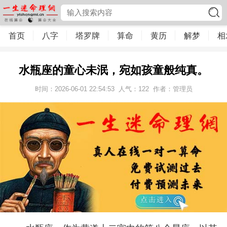
首页
八字
塔罗牌
算命
黄历
解梦
相
水瓶座的童心未泯，宛如孩童般纯真。
时间：2026-06-01 22:54:53
人气：
122
作者：管理员