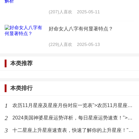
她们鼓励孩子勇敢尝试，不畏困难。在母水瓶的陪伴
下，孩子们学会了面对挑战，敢于追求自己的梦想。
(207)人喜欢
2025-05-11
这种勇于尝试的精神不仅体现在生活中，也体现在教
好命女人八字有何显著特点？
育孩子的方式上，母水瓶总是愿意尝试新的教育方
法，为孩子的成长提供更多可能性。
(229)人喜欢
2025-05-13
开放包容的家庭观
本类推荐
母水瓶在家庭观上具有开放包容的特点。她们尊
重家庭成员的选择，无论是对待婚姻、职业还是生活
本类排行
方式，母水瓶都能够给予充分的理解和支持。这种开
1
农历11月星座及星座月份对应一览表">农历11月星座及星座月份对应一览表
放包容的家庭观，使家庭成员在和谐的氛围中共同成
2
2024美国神婆星座运势详析，每日星座运势速查！">2024美国神婆星座运势详析，每日星座运势速查！
长，也为孩子树立了正确的人生观。
3
十二星座上升星座速查表，快速了解你的上升星座！">十二星座上升星座速查表，快速了解你的上升星座！
坚定的支持者