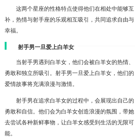
这两个星座的性格特点使得他们在相处中能够互
补，热情与射手座的乐观相互吸引，共同追求自由与
幸福。
射手男一旦爱上白羊女
当射手男遇到白羊女，他们会被白羊女的热情、
勇敢和独立所吸引。射手男一旦爱上白羊女，他们的
爱情故事将充满浪漫与激情。
射手男在追求白羊女的过程中，会展现出自己的
勇敢和自信。他们会为白羊女创造浪漫的氛围，带她
去尝试各种新鲜事物，让白羊女感受到生活的无限可
能。