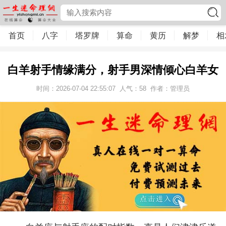
首页
八字
塔罗牌
算命
黄历
解梦
相
白羊射手情缘满分，射手男深情倾心白羊女
时间：2026-07-04 22:55:07
人气：
58
作者：管理员