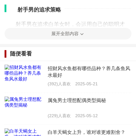
射手男的追求策略
射手男在追求白羊女时，会运用自己的聪明才
展开全部内容
智，采取各种策略。以下是一些射手男追求白羊女的
常见策略：
随便看看
1. 主动出击：射手男会主动邀请白羊女参加各种
招财风水鱼都有哪些品种？养几条鱼风
活动，让她在轻松愉快的氛围中了解自己。
水最好
(392)人喜欢
2025-05-21
2. 展现才华：射手男会展示自己的才华和幽默
感，让白羊女在笑声中感受到他的魅力。
属兔男士理想配偶类型揭秘
3. 给予自由：射手男知道白羊女追求自由，因此
(229)人喜欢
2025-05-12
会给她足够的空间，让她在追求爱情的保持独立。
白羊天蝎女上升，谁对谁更难割舍？