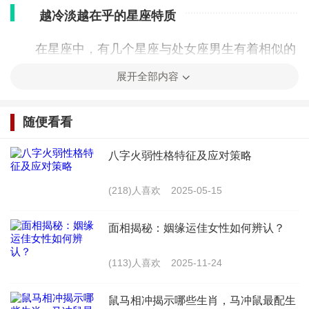
越冷淡越在乎的星座特质
在星座中，有几个星座与处女座男生有着相似的
特质，那就是越冷淡越在乎。以下是一些典型的例
展开全部内容
子：
随便看看
天蝎座
八字火弱性格特征及应对策略
天蝎座男生与处女座男生一样，追求完美，注重
细节。在与人交往中，他们可能会表现得有些冷淡，
(218)人喜欢
2025-05-15
但这并不意味着他们不在乎。相反，他们是在用这种
面相揭秘：姻缘运佳女性如何辨认？
方式保护自己，避免过于投入，以免受到伤害。
(113)人喜欢
2025-11-24
摩羯座
鼠马相冲揭示哪些生肖，马冲鼠最配生
摩羯座男生同样具有追求完美的性格特点。他们