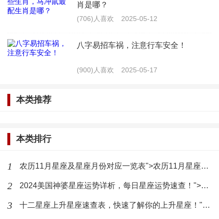
肖是哪？
对待感情认真负责，但在表达上可能显得有些冷淡。
(706)人喜欢
2025-05-12
这种冷淡并非冷漠，而是因为他们害怕失去，所以选
八字易招车祸，注意行车安全！
择保守自己的感情。
(900)人喜欢
2025-05-17
金牛座
本类推荐
金牛座男生稳重、踏实，对待感情同样认真。他
们可能会在初期表现得有些冷淡，但这并不代表他们
本类排行
不在乎。相反，他们是在观察和了解对方，以确保自
己的选择是正确的。
1
农历11月星座及星座月份对应一览表">农历11月星座及星座月份对应一览表
2
2024美国神婆星座运势详析，每日星座运势速查！">2024美国神婆星座运势详析，每日星座运势速查！
如何与处女座男生相处
3
十二星座上升星座速查表，快速了解你的上升星座！">十二星座上升星座速查表，快速了解你的上升星座！
了解了处女座男生的性格特点后，我们该如何与