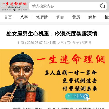
首页
八字
塔罗牌
算命
黄历
解梦
相
处女座男生心机重，冷漠态度暴露深情。
时间：2026-07-07 21:41:55
人气：
79
作者：管理员