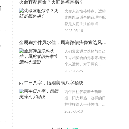
发
火命宜配何命？火旺是福是祸？
而
火命人的性格特点、运势
走向以及适合的命理搭配
都是人们关注的焦点...
2025-05-16
金属狗挂件风水佳，属狗微信头像宜选风水佳图
以
人们常常通过选择与自己
生肖相契合的元素来增强
个人运势。对于属狗...
2025-12-25
丙午日八字，婚姻美满八字秘诀
丙午日柱代表着火势旺
盛，阳光炽热，这样的日
柱往往给人一种热情、...
2025-05-13