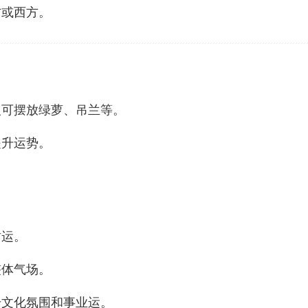
方或西方。
人可摆放绿萝、吊兰等。
提升运势。
财运。
整体气场。
升文化氛围和事业运。