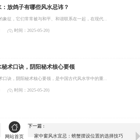
水：放鸽子有哪些风水忌讳？
的象征，它们常常被与和平、和谐联系在一起，在现代...
读
时间：2025-05-20}
水秘术口诀，阴阳秘术核心要领
术口诀，阴阳秘术核心要领，是中国古代风水学中的重...
读
时间：2025-05-20}
下一篇 :
家中窗风水宜忌：螃蟹摆设位置的选择技巧
网站首页