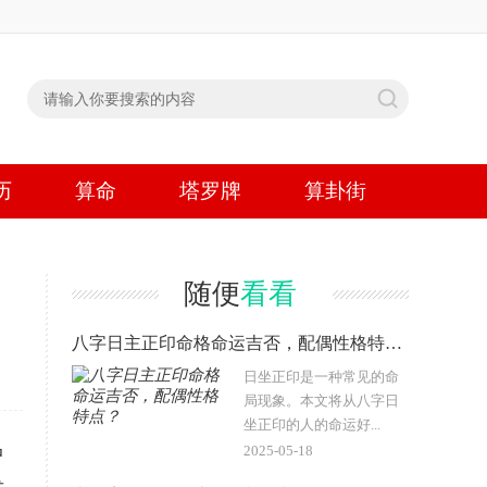
历
算命
塔罗牌
算卦街
随便
看看
八字日主正印命格命运吉否，配偶性格特点？
日坐正印是一种常见的命
局现象。本文将从八字日
坐正印的人的命运好...
2025-05-18
中