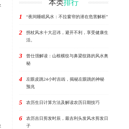
本类
排行
好
1
“夜间睡眠风水：不拉窗帘的潜在危害解析”
2
拐杖风水十大忌讳，避开不利，享受健康生
活。
3
曾仕强解读：山根横纹与鼻梁纹路的风水奥
秘
4
左眼皮跳24小时吉凶，揭秘左眼跳的神秘
预兆
5
农历生日计算方法及解读农历日期技巧
6
农历吉日剪发时辰，最吉利头发风水剪发日
坐
子