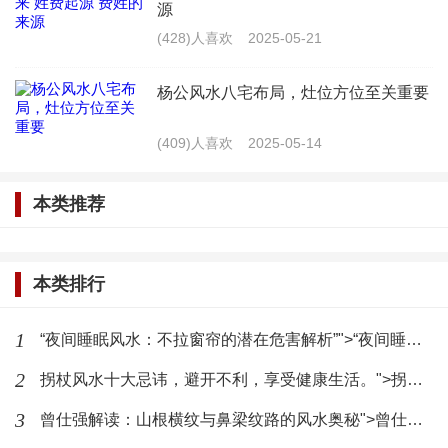
源
三、如何化解房顶鸽子风水忌讳
(428)人喜欢
2025-05-21
1、
控制鸽子数量
：可以通过安装防鸟网或使用
杨公风水八宅布局，灶位方位至关重要
其他方法来控制鸽子的数量，避免过多的鸽子停留在
房顶上。
(409)人喜欢
2025-05-14
2、
定期清理
：定期清理房顶上的鸽子排泄物和
本类推荐
其他杂物，保持房顶的清洁和整洁，有助于维护良好
的风水环境。
本类排行
3、
改善通风
：确保住宅的通风良好，特别是在
1
“夜间睡眠风水：不拉窗帘的潜在危害解析”">“夜间睡眠风水：不拉窗帘的潜在危害解析”
鸽子可能停留的区域附近，以防止不良气息进入室
2
拐杖风水十大忌讳，避开不利，享受健康生活。">拐杖风水十大忌讳，避开不利，享受健康生活。
内。
3
曾仕强解读：山根横纹与鼻梁纹路的风水奥秘">曾仕强解读：山根横纹与鼻梁纹路的风水奥秘
4、
使用风水物品
：可以在房顶或住宅内部放置