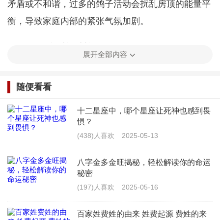
矛盾或不和谐，过多的鸽子活动会扰乱房顶的能量平
衡，导致家庭内部的紧张气氛加剧。
2、
停留时间过长
：可能会导致负能量的积聚，
展开全部内容
这种负能量可能会逐渐渗透到住宅内部，影响家庭成
员的情绪和健康。
随便看看
3、
筑巢行为
：尤其是靠近通风口或窗户的地
十二星座中，哪个星座让死神也感到畏
惧？
方，可能会导致不良气息进入室内，影响家庭成员的
(438)人喜欢
2025-05-13
健康和运势。
八字金多金旺揭秘，轻松解读你的命运
4、
排泄物问题
：还可能带来细菌和病毒，这对
秘密
家庭成员的健康构成威胁，从风水的角度来看，这也
(197)人喜欢
2025-05-16
会导致负能量的积聚。
百家姓费姓的由来 姓费起源 费姓的来