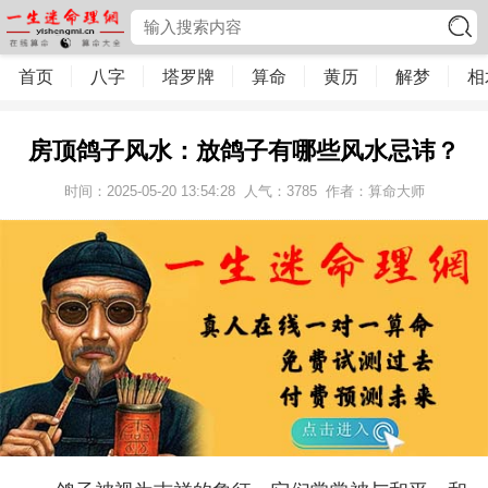
首页
八字
塔罗牌
算命
黄历
解梦
相
房顶鸽子风水：放鸽子有哪些风水忌讳？
时间：2025-05-20 13:54:28
人气：
3785
作者：算命大师