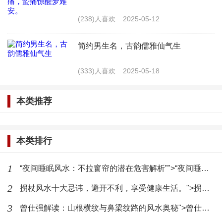
桃树：桃树被认为是吉祥的象征，种植在住宅周
(238)人喜欢
2025-05-12
围能够驱邪避凶，增加家庭幸福。
简约男生名，古韵儒雅仙气生
桂花树：桂花树香气浓郁，被认为能够带来富贵
(333)人喜欢
2025-05-18
和吉祥，适合种植在住宅周围。
本类推荐
松树：松树象征着坚韧和长寿，适合种植在住宅
后，能够提升住宅的气场。
本类排行
树木的种植时间和方法
1
“夜间睡眠风水：不拉窗帘的潜在危害解析”">“夜间睡眠风水：不拉窗帘的潜在危害解析”
2
树木的种植时间和方法也是风水学中不可忽视的
拐杖风水十大忌讳，避开不利，享受健康生活。">拐杖风水十大忌讳，避开不利，享受健康生活。
因素。以下是一些种植建议：
3
曾仕强解读：山根横纹与鼻梁纹路的风水奥秘">曾仕强解读：山根横纹与鼻梁纹路的风水奥秘