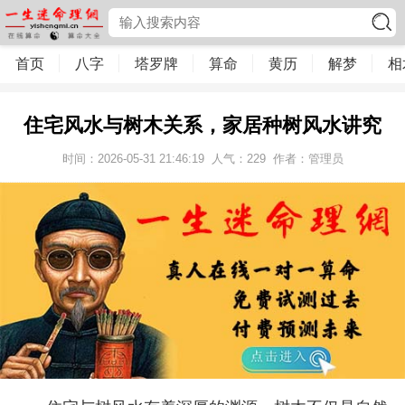
首页
八字
塔罗牌
算命
黄历
解梦
相
住宅风水与树木关系，家居种树风水讲究
时间：2026-05-31 21:46:19
人气：
229
作者：管理员