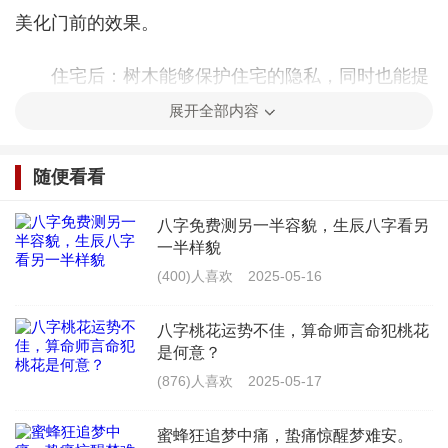
美化门前的效果。
住宅后：树木能够保护住宅的隐私，同时也能提
升住宅的气场。
展开全部内容
住宅左右两侧：种植树木可以平衡住宅的左右气
随便看看
场，避免不平衡带来的不利影响。
八字免费测另一半容貌，生辰八字看另
一半样貌
树木的种类与风水意义
(400)人喜欢
2025-05-16
不同的树木具有不同的风水意义，以下是一些常
八字桃花运势不佳，算命师言命犯桃花
见树木的风水解析：
是何意？
(876)人喜欢
2025-05-17
柳树：柳树象征着柔韧和生命力，适合种植在住
宅前后，能够带来好运和健康。
蜜蜂狂追梦中痛，蛰痛惊醒梦难安。