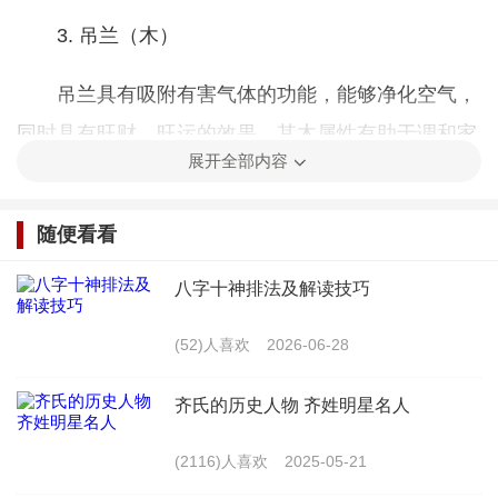
3. 吊兰（木）
吊兰具有吸附有害气体的功能，能够净化空气，
同时具有旺财、旺运的效果。其木属性有助于调和家
展开全部内容
居中的木气，适合摆放在客厅、阳台等地方。
4. 桃树（木）
随便看看
桃树在风水上被认为具有驱邪、招财的作用。其
八字十神排法及解读技巧
木属性有助于调和家居中的木气，适合摆放在门口、
(52)人喜欢
2026-06-28
庭院等地方。
齐氏的历史人物 齐姓明星名人
5. 水培绿萝（木）
(2116)人喜欢
2025-05-21
水培绿萝生命力旺盛，易于养护，具有净化空