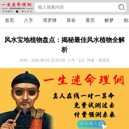
首页
八字
塔罗牌
算命
黄历
解梦
相
风水宝地植物盘点：揭秘最佳风水植物全解
析
时间：2026-06-01 22:53:56
人气：
111
作者：管理员