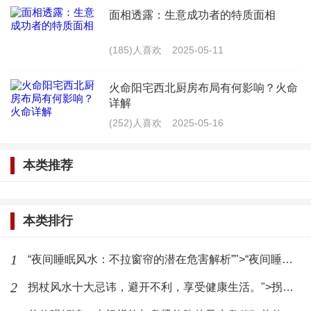
面相透露：生意成功者的特质面相
气、旺运的效果。其木属性有助于调和家居中的木
气，适合摆放在办公室、客厅等地方。
(185)人喜欢
2025-05-11
6. 玉簪花（水）
火命阳宅西北厨房布局有何影响？火命
详解
玉簪花具有招财、旺运的作用，同时具有化解煞
(252)人喜欢
2025-05-16
气的功能。其水属性有助于调和家居中的水气，适合
摆放在厨房、洗手间等地方。
本类推荐
7. 荷花（水）
本类排行
荷花象征着高洁、纯洁，具有化解煞气、招财的
1
“夜间睡眠风水：不拉窗帘的潜在危害解析”">“夜间睡眠风水：不拉窗帘的潜在危害解析”
作用。其水属性有助于调和家居中的水气，适合摆放
在客厅、阳台等地方。
2
拐杖风水十大忌讳，避开不利，享受健康生活。">拐杖风水十大忌讳，避开不利，享受健康生活。