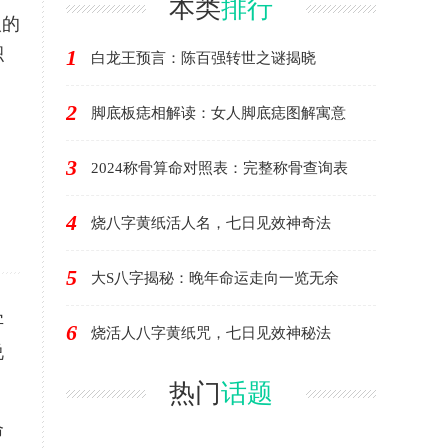
本类
排行
人的
积
1
白龙王预言：陈百强转世之谜揭晓
2
脚底板痣相解读：女人脚底痣图解寓意
3
2024称骨算命对照表：完整称骨查询表
4
烧八字黄纸活人名，七日见效神奇法
5
大S八字揭秘：晚年命运走向一览无余
字
6
烧活人八字黄纸咒，七日见效神秘法
说
热门
话题
命