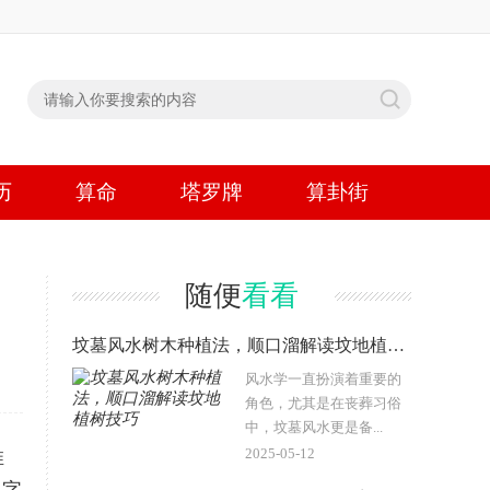
历
算命
塔罗牌
算卦街
随便
看看
坟墓风水树木种植法，顺口溜解读坟地植树技巧
风水学一直扮演着重要的
角色，尤其是在丧葬习俗
中，坟墓风水更是备...
2025-05-12
推