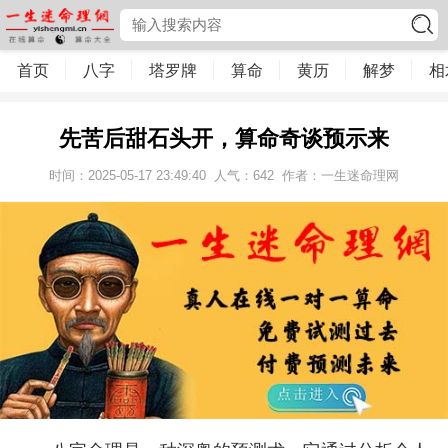
首页
八字
塔罗牌
算命
黄历
解梦
相
先苦后甜石头开，算命奇谈预示来
时间：2025-05-17 23:49:40
人气：
642
作者：一生迷命理网