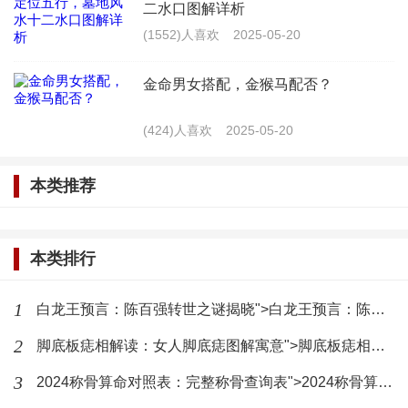
二水口图解详析
特殊组合有关。例如，一个人突然出现天德、月德等
(1552)人喜欢
2025-05-20
吉星，就可能预示着他在某个时期会遇到意想不到的
惊喜。
金命男女搭配，金猴马配否？
2. 命运的转折点：在人生中，我们常常会遇到一
(424)人喜欢
2025-05-20
些转折点，这些转折点可能会改变我们的命运走向。
本类推荐
这些转折点往往与地支中的某些特殊组合有关，如地
支中突然出现驿马星、华盖星等。
本类排行
3. 命运的突破：有时候，人们在面对困境时，会
通过自己的努力和坚持，突破命运的束缚，实现人生
1
白龙王预言：陈百强转世之谜揭晓">白龙王预言：陈百强转世之谜揭晓
的逆袭。这种突破往往与天干地支中的某些特殊组合
2
脚底板痣相解读：女人脚底痣图解寓意">脚底板痣相解读：女人脚底痣图解寓意
有关，如天干地支中的天乙贵人、天官贵人等。
3
2024称骨算命对照表：完整称骨查询表">2024称骨算命对照表：完整称骨查询表