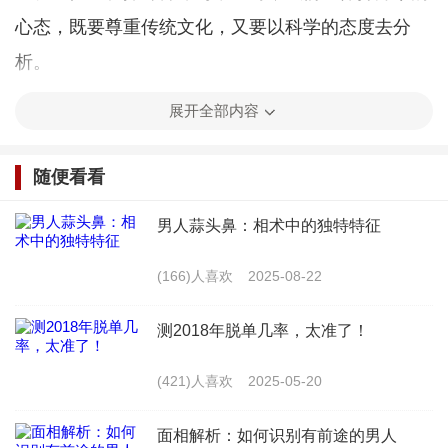
心态，既要尊重传统文化，又要以科学的态度去分
析。
展开全部内容
算命在现代社会的意义
在现代社会，算命依然具有一定的市场。许多人
随便看看
通过算命来寻求心理安慰、指引人生方向。我们应理
男人蒜头鼻：相术中的独特特征
性看待算命，避免过度依赖。以下是一些关于算命在
现代社会的意义：
(166)人喜欢
2025-08-22
1. 心理安慰：算命可以为人们提供一种心理寄
测2018年脱单几率，太准了！
托，缓解生活中的压力和焦虑。
(421)人喜欢
2025-05-20
2. 人生指引：算命可以帮助人们了解自己的性
面相解析：如何识别有前途的男人
格、命运，从而更好地规划人生。