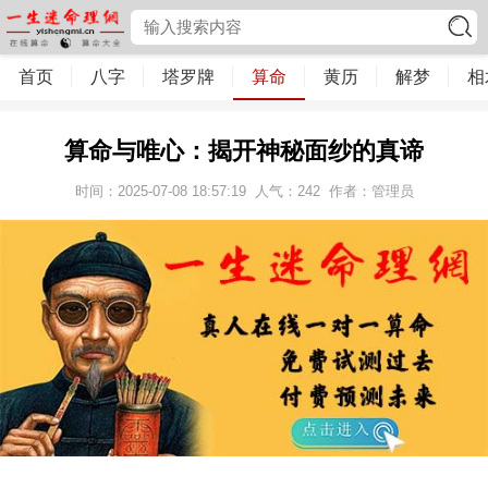
首页
八字
塔罗牌
算命
黄历
解梦
相
算命与唯心：揭开神秘面纱的真谛
时间：2025-07-08 18:57:19
人气：
242
作者：管理员