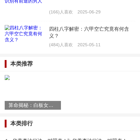
(166)人喜欢
2025-06-29
3. 文化传承：算命作为一种传统文化，有其独特
的价值，值得我们传承和发扬。
四柱八字解密：六甲空亡究竟有何含
义？
算命与唯心，作为人类对未知世界的一种探索，
(484)人喜欢
2025-05-11
既有其神秘面纱，也有其真谛。揭开神秘面纱，我们
本类推荐
需要以科学的态度去分析，以开放的心态去理解。在
现代社会，算命依然具有一定的意义，但我们要理性
看待，避免过度依赖。只有这样，我们才能更好地认
识自己、认识世界，探寻人生的真谛。
算命揭秘：白板女人命运解析
最新文章
本类排行
六爻预测眼跳吉凶，六爻占卜眼皮
跳预兆