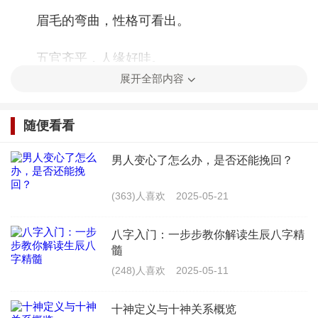
眉毛的弯曲，性格可看出。
五官齐平，人缘好哇。
展开全部内容
太阳穴平齐，桃花旺盛。
随便看看
左眼眉上痣，财运也有积。
男人变心了怎么办，是否还能挽回？
右眼眉上痣，工作能顺利。
(363)人喜欢
2025-05-21
左眼眼尾痣，财运有积聚。
八字入门：一步步教你解读生辰八字精
右眼眼尾痣，冲动要注意。
髓
(248)人喜欢
2025-05-11
鼻子两瓣痣，贵人多相助。
十神定义与十神关系概览