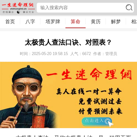
首页
八字
塔罗牌
算命
黄历
解梦
相
太极贵人查法口诀、对照表？
时间：2025-05-20 19:58:15
人气：
6672
作者：管理员