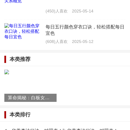
鼻翼上痣，桃花会多走。
(450)人喜欢
2025-05-14
嘴角上的痣，贵人运佳。
每日五行颜色穿衣口诀，轻松搭配每日
嘴唇下的痣，官运也很强。
宜色
(608)人喜欢
2025-05-12
耳朵两边痣，财运多走来。
本类推荐
额头上的痣，智慧和才能。
面颊上的痣，感情也有缘。
下巴上的痣，年纪要注意。
算命揭秘：白板女人命运解析
太极贵人查法的对照表如下：
本类排行
鼻头肉质：