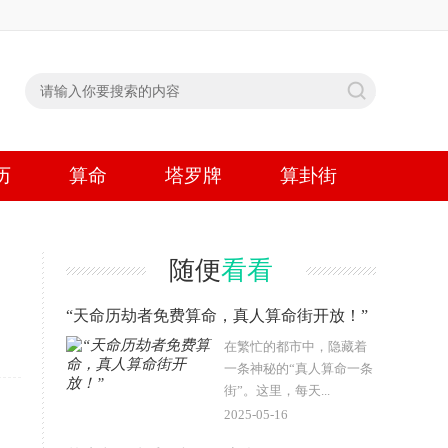
历
算命
塔罗牌
算卦街
随便
看看
“天命历劫者免费算命，真人算命街开放！”
在繁忙的都市中，隐藏着
一条神秘的“真人算命一条
街”。这里，每天...
2025-05-16