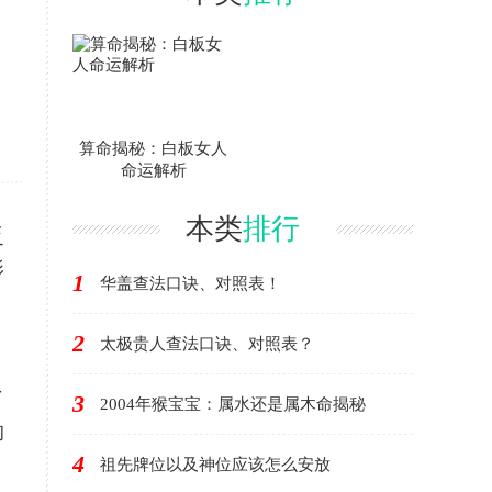
算命揭秘：白板女人
命运解析
本类
排行
乏
影
1
华盖查法口诀、对照表！
2
太极贵人查法口诀、对照表？
了
3
2004年猴宝宝：属水还是属木命揭秘
的
4
祖先牌位以及神位应该怎么安放