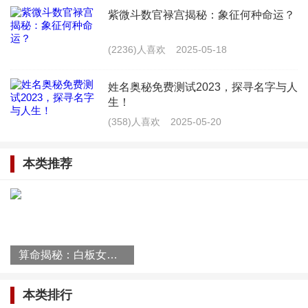
紫微斗数官禄宫揭秘：象征何种命运？
只看重楼层数字：有些人认为楼层数字与命理直
接相关，实际上楼层数字只是参考因素之一。
(2236)人喜欢
2025-05-18
忽视居住环境：有些人在选择楼层时，只关注数
姓名奥秘免费测试2023，探寻名字与人
生！
字，而忽视了居住环境的舒适度。
(358)人喜欢
2025-05-20
迷信风水：有些人过分迷信风水，认为只有特定
本类推荐
的楼层才能带来好运，而忽视了其他因素。
五、八字火命住宅楼层选择的实际应用
在实际生活中，火命的人在选择住宅楼层时，可
算命揭秘：白板女人命运解析
以参考以下方法：
结合个人八字：根据个人火元素的旺衰，选择与
本类排行