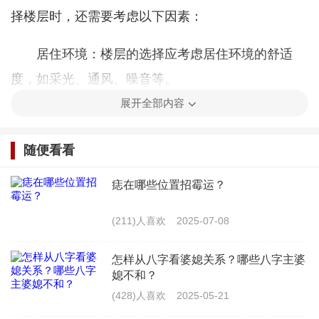
择楼层时，还需要考虑以下因素：
居住环境：楼层的选择应考虑居住环境的舒适
度，如采光、通风、噪音等。
展开全部内容
家庭需求：根据家庭成员的年龄、健康状况等因
素，选择适合的楼层。
随便看看
建筑结构：了解建筑的抗震等级、消防设施等，
痣在哪些位置招霉运？
确保居住安全。
(211)人喜欢
2025-07-08
四、火命住宅楼层的选择误区
怎样从八字看婆媳关系？哪些八字主婆
在现实生活中，有些人在选择楼层时会陷入一些
媳不和？
(428)人喜欢
2025-05-21
误区，以下列举几种常见的误区：