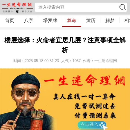
首页
八字
塔罗牌
算命
黄历
解梦
相
楼层选择：火命者宜居几层？注意事项全解
析
时间：2025-05-18 00:51:23
人气：
1067
作者：一生迷命理网