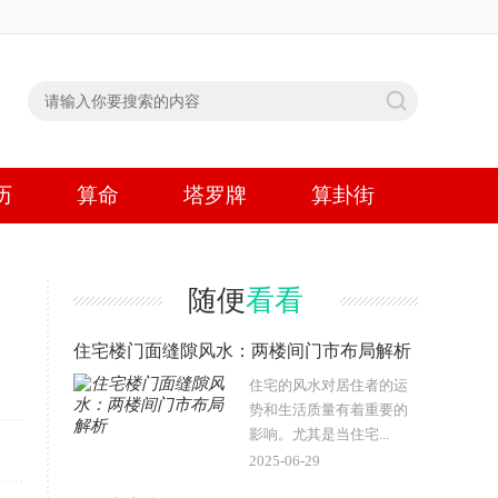
历
算命
塔罗牌
算卦街
随便
看看
住宅楼门面缝隙风水：两楼间门市布局解析
住宅的风水对居住者的运
势和生活质量有着重要的
影响。尤其是当住宅...
2025-06-29