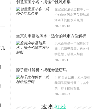
创意宝宝小名：搞怪个性乳名集
，
在宝宝的成长过程中，一
个独特的乳名不仅能够增
添亲子间的欢乐氛围...
2025-05-18
坐寅向申墓地风水：适合的城市方位解析
风水命理是一门深奥的学
下几
问，它源于我国古代的哲
学思想，强调人与自...
2025-05-11
和
脖子痣相解析：揭秘命运密码
引言 自古以来，相术便在
我国民间流传甚广，其中
对
关于脖子的痣相更...
2025-08-23
而
本类
推荐