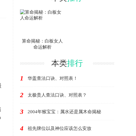
算命揭秘：白板女人
命运解析
本类
排行
1
华盖查法口诀、对照表！
最
2
太极贵人查法口诀、对照表？
追
3
2004年猴宝宝：属水还是属木命揭秘
中
4
祖先牌位以及神位应该怎么安放