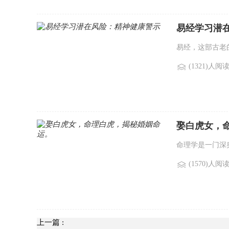
易经学习潜
易经，这部古老
(1321)人阅
娶白虎女，
命理学是一门深
(1570)人阅
上一篇 :