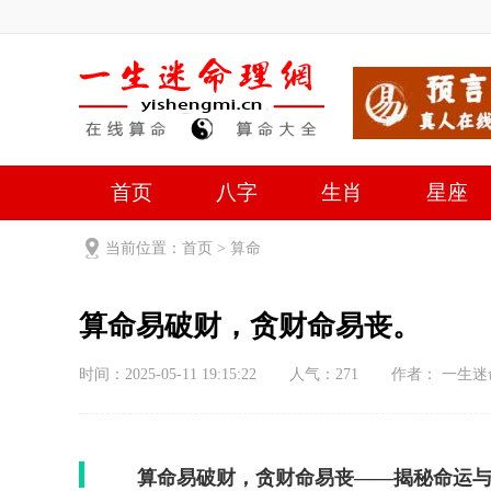
首页
八字
生肖
星座
当前位置：
首页
>
算命
算命易破财，贪财命易丧。
时间：2025-05-11 19:15:22
人气：
271
作者： 一生迷
算命易破财，贪财命易丧——揭秘命运