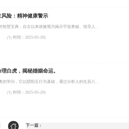
在风险：精神健康警示
的智慧宝典，自古以来就被视为揭示宇宙奥秘、指导人...
读
时间：2025-05-20}
命理白虎，揭秘婚姻命运。
奥的学问，它以阴阳五行为基础，通过分析人的生辰八...
读
时间：2025-05-20}
下一篇 :