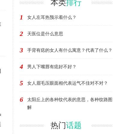
本类
排行
1
女人左耳热预示着什么？
厚
2
天医位是什么意思
3
手背有痣的女人有什么寓意？代表了什么？
4
男人下嘴唇有痣好不好？
们
5
女人眉毛压眼面相代表运气不佳对不对？
6
太阳丘上的各种纹代表的意思，各种纹路图
解
种
热门
迷
话题