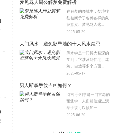
梦见骂人周公解梦免费解析
在解梦的领域中，梦境往
往被赋予了各种各样的象
的
征意义。梦见骂人这...
一
2025-05-20
大门风水：避免影壁墙的十大风水禁忌
风水学是一门博大精深的
学问，它涉及到住宅、建
。
筑、自然等多个方面...
2025-05-17
男人断掌手纹吉凶如何？
引言 手相学是一门古老的
预测学，人们相信通过观
察手纹可以预知一...
她
2025-06-29
找