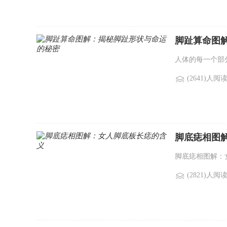
脚趾算命图
人体的每一个部
(2641)人阅
脚底痣相图
脚底痣相图解：
(2821)人阅