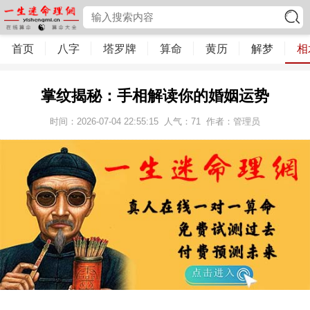
首页
八字
塔罗牌
算命
黄历
解梦
相
掌纹揭秘：手相解读你的婚姻运势
时间：2026-07-04 22:55:15
人气：
71
作者：管理员