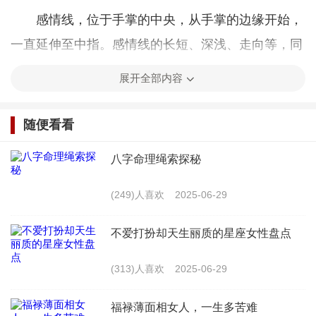
感情线，位于手掌的中央，从手掌的边缘开始，
一直延伸至中指。感情线的长短、深浅、走向等，同
样能反映出一个人的婚姻运势。
展开全部内容
1. 感情线长且深：这样的人情感丰富，善于表达
随便看看
爱意，能够与伴侣建立深厚的感情。
八字命理绳索探秘
2. 感情线短且浅：这样的人可能情感较为内向，
不太善于表达，需要伴侣更多的关心和理解。
(249)人喜欢
2025-06-29
3. 感情线有岛纹：岛纹代表着感情上的困扰和挫
不爱打扮却天生丽质的星座女性盘点
折。感情线上的岛纹越多，说明在婚姻中可能遇到的
(313)人喜欢
2025-06-29
挑战越多。
福禄薄面相女人，一生多苦难