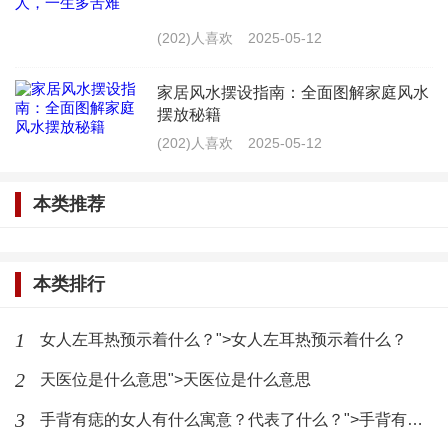
三、事业线解读
(202)人喜欢
2025-05-12
事业线，位于手掌的下方，从小指侧延伸至食指
侧，与婚姻线相邻。事业线的变化，也能在一定程度
家居风水摆设指南：全面图解家庭风水
摆放秘籍
上反映出婚姻运势。
(202)人喜欢
2025-05-12
1. 事业线清晰且深：这样的人事业心强，能够在
本类推荐
事业上取得成功，为婚姻生活提供稳定的经济基础。
2. 事业线模糊且浅：这样的人可能在事业上不够
本类排行
稳定，容易影响到婚姻生活。
1
女人左耳热预示着什么？">女人左耳热预示着什么？
3. 事业线有断裂：事业线上的断裂代表着事业上
2
天医位是什么意思">天医位是什么意思
的波折，也可能影响到婚姻的稳定。
3
手背有痣的女人有什么寓意？代表了什么？">手背有痣的女人有什么寓意？代表了什么？
手相解读婚姻运势，虽然不能完全决定一个人的