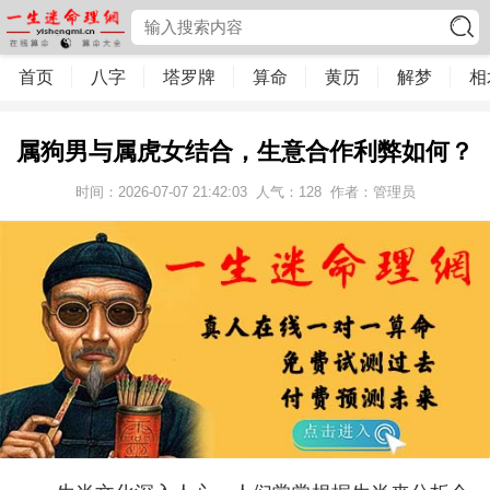
首页
八字
塔罗牌
算命
黄历
解梦
相
属狗男与属虎女结合，生意合作利弊如何？
时间：2026-07-07 21:42:03
人气：
128
作者：管理员