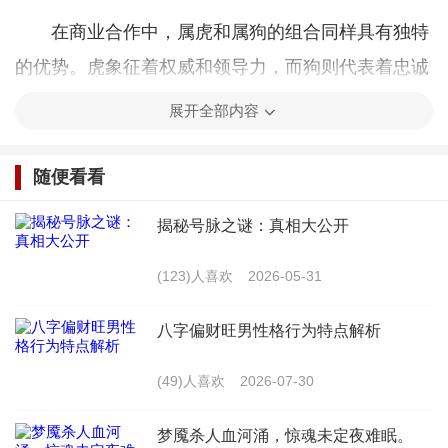
在商业合作中，属虎和属狗的组合同样具有独特
的优势。虎象征着权威和领导力，而狗则代表着忠诚
和执行力。这种结合使得双方在合作中能够发挥各自
展开全部内容
的长处，共同推动事业的发展。
随便看看
属虎的领导力和决策能力能够为团队提供明确的
方向。虎人通常具有强烈的责任心和使命感，能够在
揭秘号脉之谜：真相大公开
关键时刻做出果断的决策，带领团队克服困难。
(123)人喜欢
2026-05-31
属狗的忠诚和执行力能够确保团队的高效运转。
八字偏财旺男性格行为特点解析
狗人勤奋、务实，对工作充满热情，能够在虎人的领
导下，全力以赴地完成各项任务。
(49)人喜欢
2026-07-30
属虎和属狗的合作也存在一些潜在的问题。虎人
梦魇杀人血河涌，惊魂未定夜难眠。