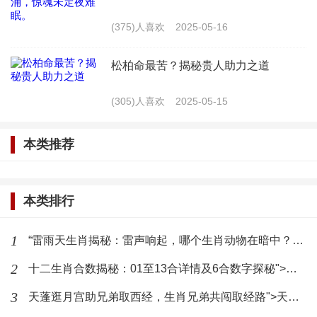
可能会因为过于自信而忽略团队成员的意见，而狗人
(375)人喜欢
2025-05-16
则可能因为过于忠诚而缺乏主见。为了避免这些问
题，双方需要在合作过程中保持良好的沟通，尊重彼
松柏命最苦？揭秘贵人助力之道
此的意见，共同制定合理的决策。
(305)人喜欢
2025-05-15
生肖命理学的实际应用
本类推荐
生肖命理学虽然源于传统文化，但在现实生活中
仍然具有一定的指导意义。以下是一些实际应用的建
本类排行
议：
1
“雷雨天生肖揭秘：雷声响起，哪个生肖动物在暗中？”">“雷雨天生肖揭秘：雷声响起，哪个生肖动物在暗中？”
1. 了解自己的生肖属性：通过了解自己的生肖属
2
十二生肖合数揭秘：01至13合详情及6合数字探秘">十二生肖合数揭秘：01至13合详情及6合数字探秘
性，可以更好地认识自己的性格特点、优势和劣势，
3
天蓬逛月宫助兄弟取西经，生肖兄弟共闯取经路">天蓬逛月宫助兄弟取西经，生肖兄弟共闯取经路
从而在工作和生活中更好地发挥自己的潜力。