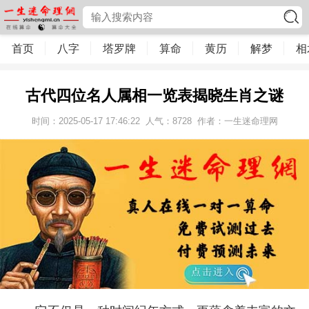
首页
八字
塔罗牌
算命
黄历
解梦
相
古代四位名人属相一览表揭晓生肖之谜
时间：2025-05-17 17:46:22
人气：
8728
作者：一生迷命理网