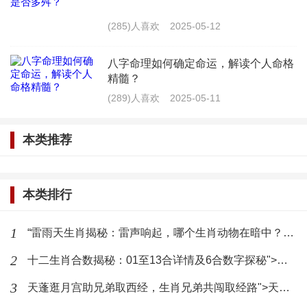
奋发向前。岳飞的一生，正如生肖马所象征的那样，
(285)人喜欢
2025-05-12
勇敢而坚毅。他带领岳家军英勇抗击金军，为保卫国
家民族立下了赫赫战功。在《满江红》中，岳飞写
八字命理如何确定命运，解读个人命格
精髓？
道：“壮志饥餐胡虏肉，笑谈渴饮匈奴血。”这种奋发
(289)人喜欢
2025-05-11
向前的精神，正是生肖马的典型特征。
本类推荐
通过以上分析，我们可以看出，这些古代名人的
生肖不仅与他们个人的性格特点相吻合，也反映了他
们所处时代的社会背景。生肖文化作为一种独特的文
本类排行
化现象，不仅为人们提供了丰富的文化娱乐，还蕴含
1
“雷雨天生肖揭秘：雷声响起，哪个生肖动物在暗中？”">“雷雨天生肖揭秘：雷声响起，哪个生肖动物在暗中？”
着深刻的人生哲理。在现代社会，我们也可以从这些
2
古代名人的生肖命理中，汲取智慧，启迪人生。
十二生肖合数揭秘：01至13合详情及6合数字探秘">十二生肖合数揭秘：01至13合详情及6合数字探秘
3
天蓬逛月宫助兄弟取西经，生肖兄弟共闯取经路">天蓬逛月宫助兄弟取西经，生肖兄弟共闯取经路
最新文章