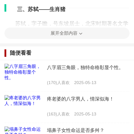
三、苏轼——生肖猪
苏轼，字子瞻，号东坡居士，北宋时期著名文学
展开全部内容
家、书法家、画家。他出生于农历猪年。生肖猪象征
着稳重、厚道和包容。苏轼的一生，正如生肖猪所象
随便看看
征的那样，稳重而厚道。他在文学、书法、绘画等领
域均有卓越成就，被誉为“文坛巨匠”。在为人处世方
八字眉三角眼，独特命格彰显个性。
面，苏轼宽容大度，待人真诚，深受人们尊敬。这些
(170)人喜欢
2025-05-13
都体现了生肖猪的特质。
疼老婆的八字男人，情深似海！
四、岳飞——生肖马
(163)人喜欢
2025-05-13
岳飞，字鹏举，南宋时期著名军事家、民族英
雄。他出生于农历马年。生肖马代表着勇敢、坚毅和
塌鼻子女性命运是否多舛？