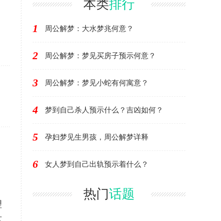
本类
排行
1
周公解梦：大水梦兆何意？
2
周公解梦：梦见买房子预示何意？
3
周公解梦：梦见小蛇有何寓意？
，
4
梦到自己杀人预示什么？吉凶如何？
5
孕妇梦见生男孩，周公解梦详释
6
女人梦到自己出轨预示着什么？
热门
话题
理
这