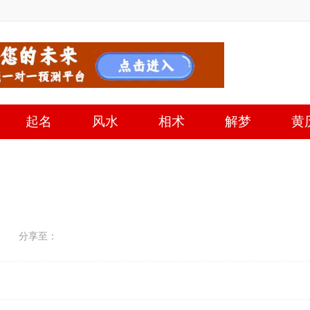
起名
风水
相术
解梦
黄
分享至：