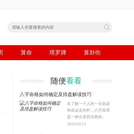
历
算命
塔罗牌
算卦街
随便
看看
八字命格如何确定及排盘解读技巧
在了解一个人的一生轨迹
和命运走向时，八字命理
是一种古老而深奥的...
2025-05-15