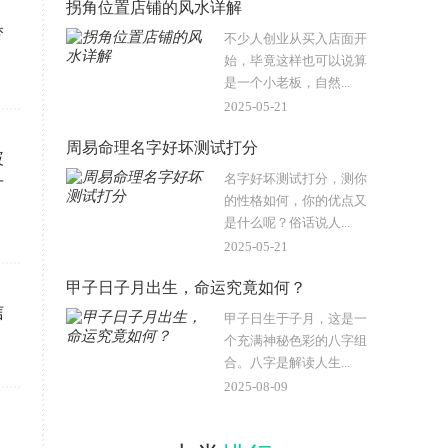
拐角位置店铺的风水详解
梦
不少人创业从买入店面开
始，毕竟这样也可以说算
是一个小老板，自然...
2025-05-21
周易命理名字好坏测试打分
破
名字好坏测试打分，测你
可
的性格如何，你的优点又
是什么呢？俗话说人...
2025-05-21
甲子日子月出生，命运究竟如何？
信
甲子日生于子月，这是一
个充满神秘色彩的八字组
合。八字是解读人生...
2025-08-09