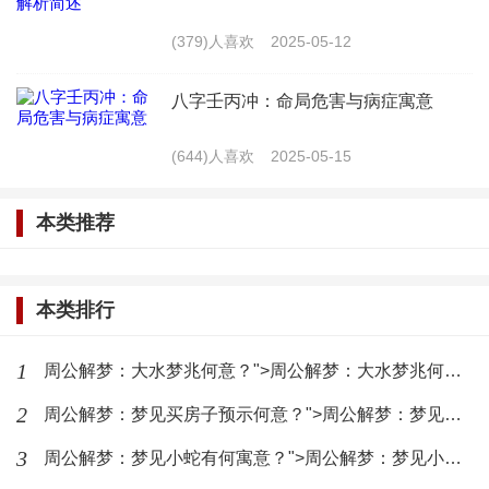
(379)人喜欢
2025-05-12
三、梦见自己杀人的应对策略
面对梦见自己杀人的梦境，我们可以采取以下策
八字壬丙冲：命局危害与病症寓意
略来应对：
(644)人喜欢
2025-05-15
1. 释放压力：通过运动、听音乐、与朋友聊天等
本类推荐
方式，释放生活中的压力和焦虑，有助于改善梦境。
2. 调整心态：保持积极乐观的心态，学会面对生
本类排行
活中的困难和挑战，有助于改善梦境。
1
周公解梦：大水梦兆何意？">周公解梦：大水梦兆何意？
3. 寻求专业帮助：如果梦见自己杀人的梦境频繁
2
周公解梦：梦见买房子预示何意？">周公解梦：梦见买房子预示何意？
出现，并严重影响到日常生活，建议寻求心理咨询师
3
周公解梦：梦见小蛇有何寓意？">周公解梦：梦见小蛇有何寓意？
的帮助，以解决潜在的心理问题。