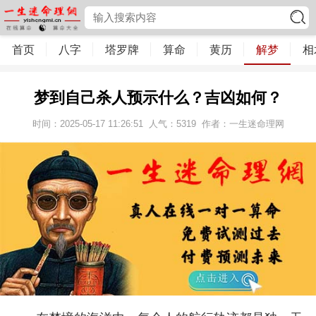
首页
八字
塔罗牌
算命
黄历
解梦
相
梦到自己杀人预示什么？吉凶如何？
时间：2025-05-17 11:26:51
人气：
5319
作者：一生迷命理网