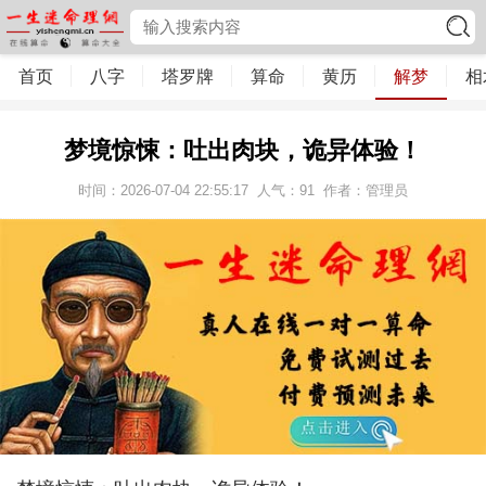
首页
八字
塔罗牌
算命
黄历
解梦
相
梦境惊悚：吐出肉块，诡异体验！
时间：2026-07-04 22:55:17
人气：
91
作者：管理员