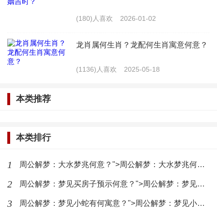
(180)人喜欢
2026-01-02
这场诡异的梦境让我意识到，恐惧和罪恶感往往
隐藏在人的内心深处。我们需要正视自己的内心，勇
龙肖属何生肖？龙配何生肖寓意何意？
敢地面对那些阴暗的角落。只有这样，我们才能摆脱
(1136)人喜欢
2025-05-18
恐惧，过上平静的生活。
本类推荐
在那个夜晚，我虽然从梦中惊醒，但那个梦境却
成了我人生中的一个重要转折点。它让我更加珍惜眼
本类排行
前的幸福，也让我学会了如何面对内心的恐惧。
最新文章
1
周公解梦：大水梦兆何意？">周公解梦：大水梦兆何意？
梦中情感背叛，精神出轨梦醒时分
2
周公解梦：梦见买房子预示何意？">周公解梦：梦见买房子预示何意？
3
周公解梦：梦见小蛇有何寓意？">周公解梦：梦见小蛇有何寓意？
(9)人喜欢
2026-08-09