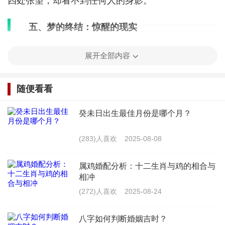
四处张望，却看不到任何人的身影。
五、梦的终结：惊醒的现实
就在我即将被恐惧吞噬的时候，我突然惊醒了。
展开全部内容
我大口大口地喘着粗气，额头上满是冷汗。我环顾四
周，发现自己正躺在床上，而那个诡异的梦境只是一
随便看看
场梦。
癸未日出生最佳月份是哪个月？
那个梦境给我留下了深刻的印象。我试图回忆起
(283)人喜欢
2025-08-08
梦境中的细节，但那些肉块和恐惧感却始终挥之不
去。我开始反思自己的内心，是否真的有过那样的罪
属鸡婚配分析：十二生肖与鸡的相合与
相冲
恶感。
(272)人喜欢
2025-08-24
六、梦的启示
八字如何判断婚姻吉时？