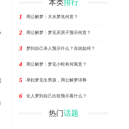
本类
排行
。
1
周公解梦：大水梦兆何意？
2
种
周公解梦：梦见买房子预示何意？
3
梦到自己杀人预示什么？吉凶如何？
4
周公解梦：梦见小蛇有何寓意？
5
我
孕妇梦见生男孩，周公解梦详释
6
女人梦到自己出轨预示着什么？
自
热门
话题