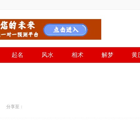
起名
风水
相术
解梦
黄
分享至：