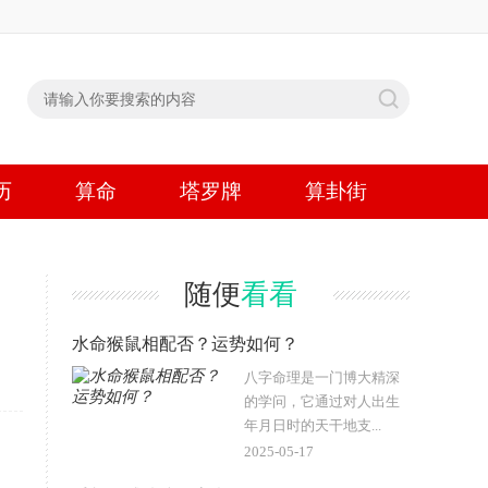
历
算命
塔罗牌
算卦街
随便
看看
水命猴鼠相配否？运势如何？
八字命理是一门博大精深
的学问，它通过对人出生
年月日时的天干地支...
2025-05-17