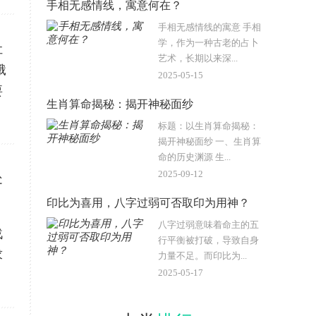
手相无感情线，寓意何在？
手相无感情线的寓意 手相
学，作为一种古老的占卜
让
艺术，长期以来深...
饿
2025-05-15
要
生肖算命揭秘：揭开神秘面纱
标题：以生肖算命揭秘：
揭开神秘面纱 一、生肖算
命的历史渊源 生...
2025-09-12
处
印比为喜用，八字过弱可否取印为用神？
八字过弱意味着命主的五
战
行平衡被打破，导致自身
求
力量不足。而印比为...
2025-05-17