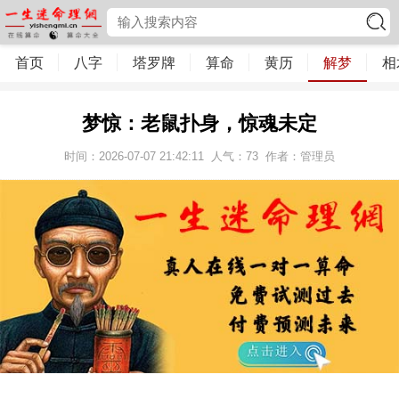
首页
八字
塔罗牌
算命
黄历
解梦
相
梦惊：老鼠扑身，惊魂未定
时间：2026-07-07 21:42:11
人气：
73
作者：管理员