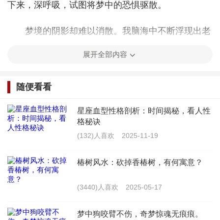
下来，深呼吸，试图将梦中的恐惧驱散。
梦境的阴影却难以消散。我脑海中不断浮现出老
鼠扑身的画面，让我无法入眠。我起身走到窗前，望
展开全部内容
着漆黑的夜空，心中默默祈祷，希望这样的噩梦不要
再降临。
随便看看
人生如梦，梦境中的惊险与恐惧，往往能让我们
星座血型性格剖析：时间揭秘，看人性
格秘诀
更加珍惜现实生活的安宁。那个夜晚的噩梦，虽然让
(132)人喜欢
2025-11-19
我惊魂未定，但也让我明白了生命的脆弱。愿我们都
能在现实生活中，勇敢面对恐惧，迎接每一个美好的
椿树风水：砍掉香椿树，有何寓意？
明天。
(3440)人喜欢
2025-05-17
最新文章
梦中狗咬臂不伤，奇梦惊魂无痕痕。