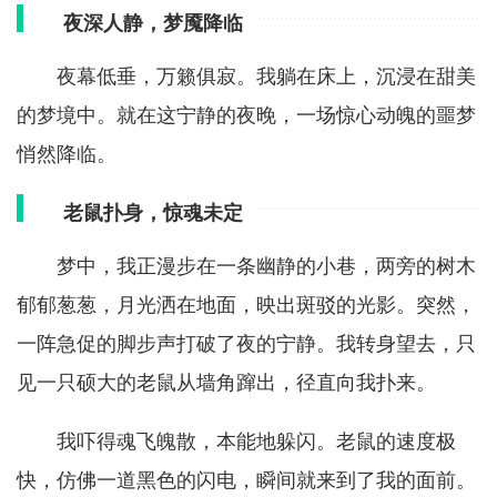
夜深人静，梦魇降临
夜幕低垂，万籁俱寂。我躺在床上，沉浸在甜美
的梦境中。就在这宁静的夜晚，一场惊心动魄的噩梦
悄然降临。
老鼠扑身，惊魂未定
梦中，我正漫步在一条幽静的小巷，两旁的树木
郁郁葱葱，月光洒在地面，映出斑驳的光影。突然，
一阵急促的脚步声打破了夜的宁静。我转身望去，只
见一只硕大的老鼠从墙角蹿出，径直向我扑来。
我吓得魂飞魄散，本能地躲闪。老鼠的速度极
快，仿佛一道黑色的闪电，瞬间就来到了我的面前。